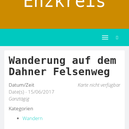
Enzkreis
Toggle
navigation
Wanderung auf dem
Dahner Felsenweg
Datum/Zeit
Karte nicht verfügbar
Date(s) - 15/06/2017
Ganztägig
Kategorien
Wandern