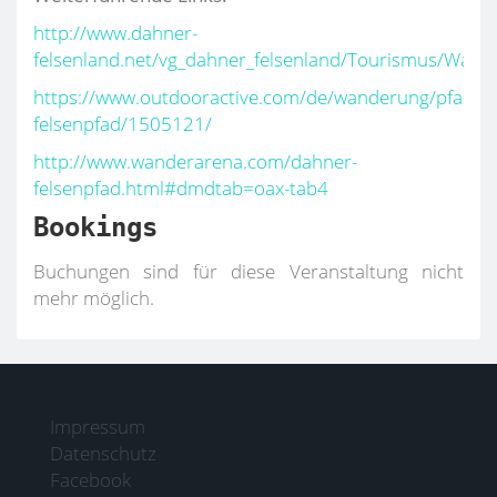
http://www.dahner-
felsenland.net/vg_dahner_felsenland/Tourismus/W
https://www.outdooractive.com/de/wanderung/pfalz/d
felsenpfad/1505121/
http://www.wanderarena.com/dahner-
felsenpfad.html#dmdtab=oax-tab4
Bookings
Buchungen sind für diese Veranstaltung nicht
mehr möglich.
Impressum
Datenschutz
Facebook