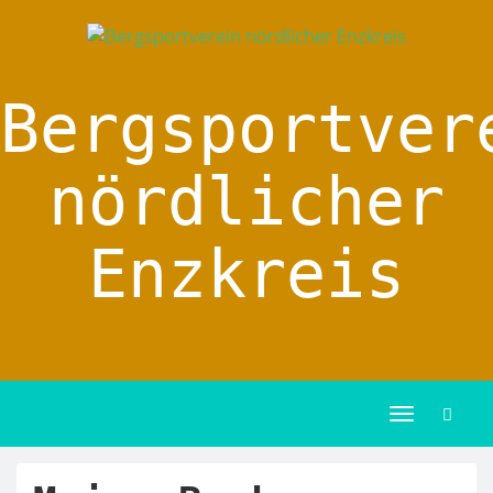
Bergsportver
nördlicher
Enzkreis
Toggle
navigation